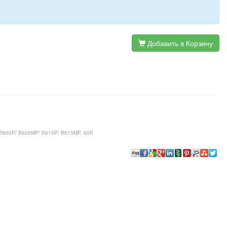
Добавить в Корзину
k B600P/ B605MP/ B610P/ B615MP, 60K