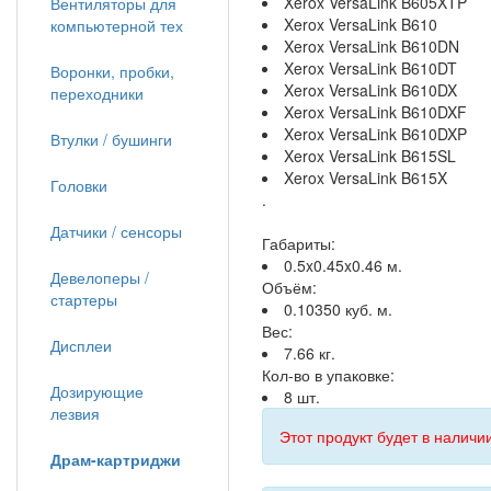
Xerox VersaLink B605XTP
Вентиляторы для
Xerox VersaLink B610
компьютерной тех
Xerox VersaLink B610DN
Xerox VersaLink B610DT
Воронки, пробки,
Xerox VersaLink B610DX
переходники
Xerox VersaLink B610DXF
Xerox VersaLink B610DXP
Втулки / бушинги
Xerox VersaLink B615SL
Xerox VersaLink B615X
Головки
.
Датчики / сенсоры
Габариты:
0.5x0.45x0.46 м.
Девелоперы /
Объём:
стартеры
0.10350 куб. м.
Вес:
Дисплеи
7.66 кг.
Кол-во в упаковке:
Дозирующие
8 шт.
лезвия
Этот продукт будет в наличии
Драм-картриджи