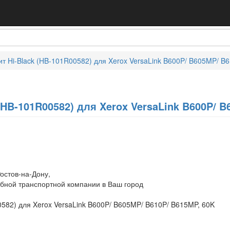
т Hi-Black (HB-101R00582) для Xerox VersaLink B600P/ B605MP/ B
(HB-101R00582) для Xerox VersaLink B600P/ B
остов-на-Дону,
обной транспортной компании в Ваш город
582) для Xerox VersaLink B600P/ B605MP/ B610P/ B615MP, 60K