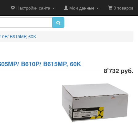
Настройки сайта
Мои данные
0 товаров
610P/ B615MP, 60K
605MP/ B610P/ B615MP, 60K
8'732 руб.