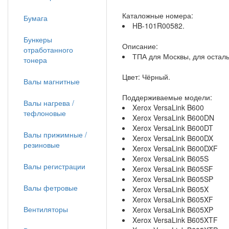
Каталожные номера:
Бумага
HB-101R00582.
Бункеры
Описание:
отработанного
ТПА для Москвы, для остал
тонера
Цвет: Чёрный.
Валы магнитные
Поддерживаемые модели:
Валы нагрева /
Xerox VersaLink B600
тефлоновые
Xerox VersaLink B600DN
Xerox VersaLink B600DT
Валы прижимные /
Xerox VersaLink B600DX
резиновые
Xerox VersaLink B600DXF
Xerox VersaLink B605S
Валы регистрации
Xerox VersaLink B605SF
Xerox VersaLink B605SP
Валы фетровые
Xerox VersaLink B605X
Xerox VersaLink B605XF
Вентиляторы
Xerox VersaLink B605XP
Xerox VersaLink B605XTF