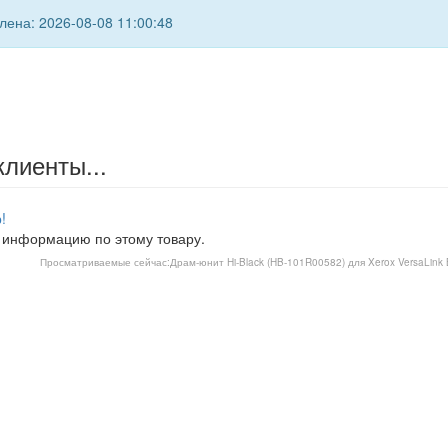
ена: 2026-08-08 11:00:48
клиенты...
!
 информацию по этому товару.
Просматриваемые сейчас:
Драм-юнит Hi-Black (HB-101R00582) для Xerox VersaLin