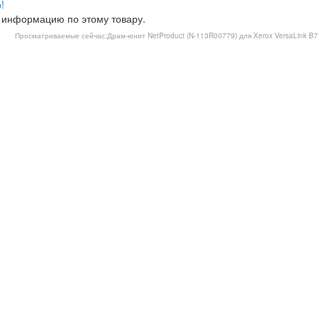
!
 информацию по этому товару.
Просматриваемые сейчас:
Драм-юнит NetProduct (N-113R00779) для Xerox VersaLink B