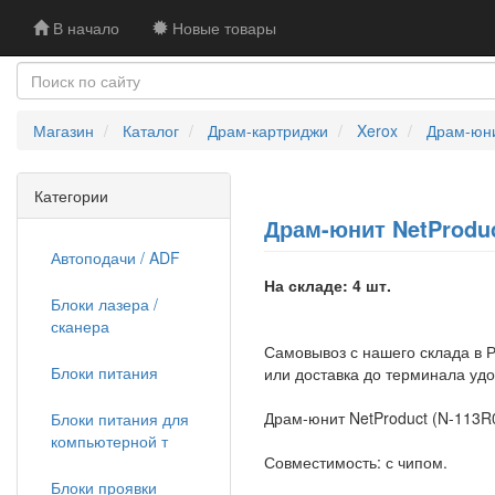
В начало
Новые товары
Магазин
Каталог
Драм-картриджи
Xerox
Драм-юни
Категории
Драм-юнит NetProduc
Автоподачи / ADF
На складе: 4 шт.
Блоки лазера /
сканера
Самовывоз с нашего склада в Р
Блоки питания
или доставка до терминала уд
Драм-юнит NetProduct (N-113R0
Блоки питания для
компьютерной т
Совместимость: с чипом.
Блоки проявки