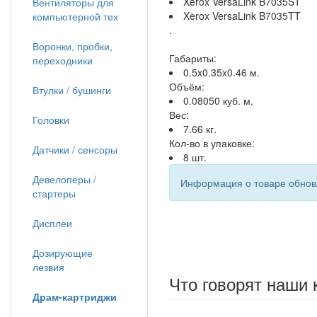
Xerox VersaLink B7035ST
Вентиляторы для
Xerox VersaLink B7035TT
компьютерной тех
.
Воронки, пробки,
Габариты:
переходники
0.5x0.35x0.46 м.
Объём:
Втулки / бушинги
0.08050 куб. м.
Вес:
Головки
7.66 кг.
Кол-во в упаковке:
Датчики / сенсоры
8 шт.
Девелоперы /
Информация о товаре обновл
стартеры
Дисплеи
Дозирующие
лезвия
Что говорят наши 
Драм-картриджи