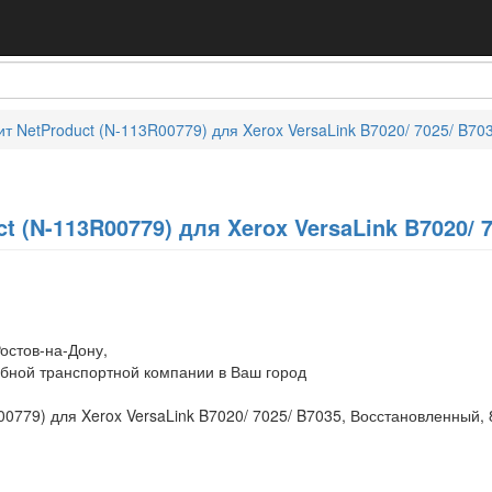
т NetProduct (N-113R00779) для Xerox VersaLink B7020/ 7025/ B70
t (N-113R00779) для Xerox VersaLink B7020/ 
остов-на-Дону,
обной транспортной компании в Ваш город
0779) для Xerox VersaLink B7020/ 7025/ B7035, Восстановленный,