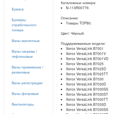
Каталожные номера:
N-113R00779.
Бумага
Описание:
Бункеры
Товары TOP80.
отработанного
тонера
Цвет: Чёрный.
Валы магнитные
Поддерживаемые модели:
Xerox VersaLink B7001
Валы нагрева /
Xerox VersaLink B7001V
тефлоновые
Xerox VersaLink B7001VD
Xerox VersaLink B7025
Валы прижимные /
Xerox VersaLink B7025D
резиновые
Xerox VersaLink B7025TT
Xerox VersaLink B7030
Валы регистрации
Xerox VersaLink B7030D
Xerox VersaLink B7030SS
Валы фетровые
Xerox VersaLink B7030ST
Xerox VersaLink B7030TT
Вентиляторы
Xerox VersaLink B7035D
Xerox VersaLink B7035SS