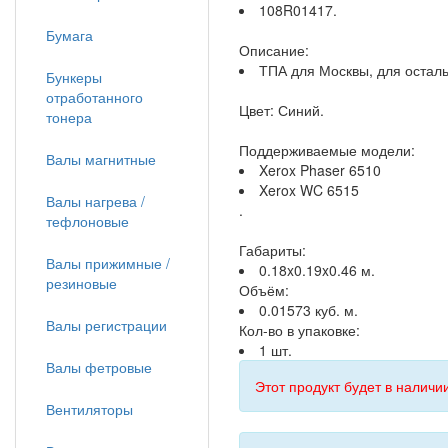
108R01417.
Бумага
Описание:
ТПА для Москвы, для остал
Бункеры
отработанного
Цвет: Синий.
тонера
Поддерживаемые модели:
Валы магнитные
Xerox Phaser 6510
Xerox WC 6515
Валы нагрева /
.
тефлоновые
Габариты:
Валы прижимные /
0.18x0.19x0.46 м.
резиновые
Объём:
0.01573 куб. м.
Валы регистрации
Кол-во в упаковке:
1 шт.
Валы фетровые
Этот продукт будет в наличии
Вентиляторы