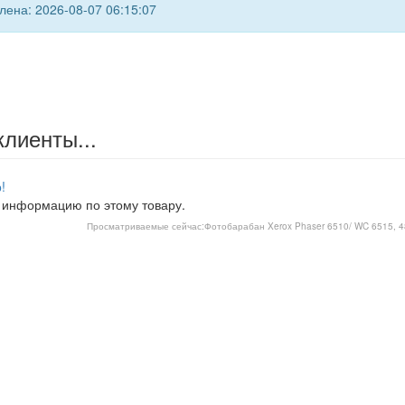
ена: 2026-08-07 06:15:07
клиенты...
!
 информацию по этому товару.
Просматриваемые сейчас:
Фотобарабан Xerox Phaser 6510/ WC 6515, 4