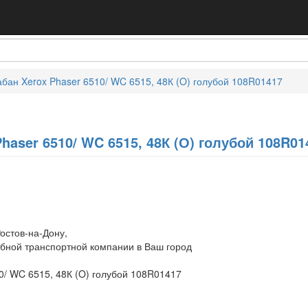
бан Xerox Phaser 6510/ WC 6515, 48К (O) голубой 108R01417
haser 6510/ WC 6515, 48К (О) голубой 108R01
остов-на-Дону,
обной транспортной компании в Ваш город
0/ WC 6515, 48К (O) голубой 108R01417